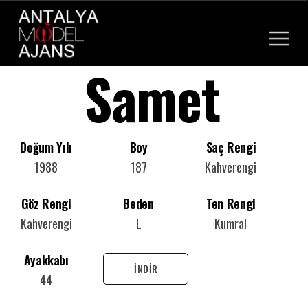
Samet
Anasayfa
Hakkımızda
Kadın
Kadın
Doğum Yılı
Boy
Saç Rengi
Kurumsal
1988
187
Kahverengi
Referanslarımız
Erkek
Erkek
Modeller
Göz Rengi
Beden
Ten Rengi
Haberler
Çocuk Cast
Kahverengi
L
Kumral
Oyuncular
Antalya Cast Ajans
Ayakkabı
İNDİR
44
İletişim
Antalya Reklam Ajansı