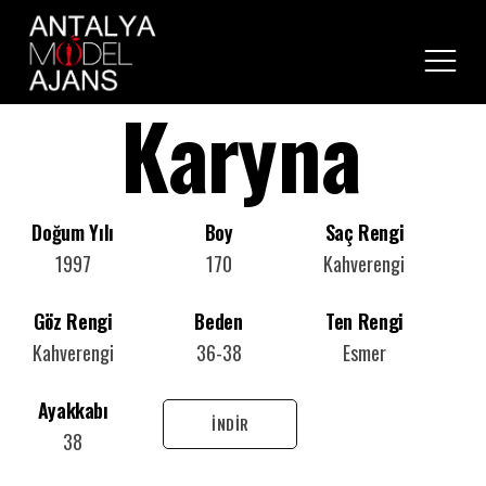
Karyna
Anasayfa
Hakkımızda
Kadın
Kadın
Doğum Yılı
Boy
Saç Rengi
Kurumsal
1997
170
Kahverengi
Referanslarımız
Erkek
Erkek
Modeller
Göz Rengi
Beden
Ten Rengi
Haberler
Çocuk Cast
Kahverengi
36-38
Esmer
Oyuncular
Antalya Cast Ajans
Ayakkabı
İNDİR
38
İletişim
Antalya Reklam Ajansı